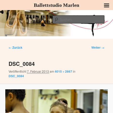
Ballettstudio Marlen
Zum
Ballettkurse, Kinderballett, Modern Dance, Tanzen
Inhalt
Such
wechseln
Ballettstudio Marlen – Ballettkurse,
Hauptmenü
Kinderballett, Modern Dance,
Bilder-
← Zurück
Weiter →
Tanzen
Navigation
DSC_0084
Veröffentlicht
7. Februar 2013
am
4015 × 2667
in
DSC_0084