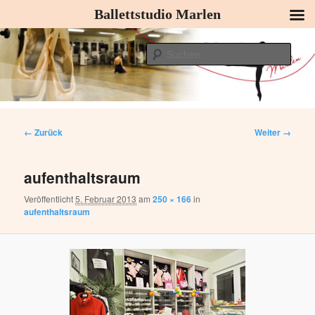
Ballettstudio Marlen
Zum
Ballettkurse, Kinderballett, Modern Dance, Tanzen
Inhalt
Such
wechseln
Ballettstudio Marlen – Ballettkurse,
Hauptmenü
Kinderballett, Modern Dance,
Bilder-
← Zurück
Weiter →
Tanzen
Navigation
aufenthaltsraum
Veröffentlicht
5. Februar 2013
am
250 × 166
in
aufenthaltsraum